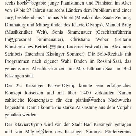
sechs hochbegabte junge Pianistinnen und Pianisten im Alter
von 19 bis 27 Jahren aus sechs Ländern dem Publikum und einer
Jury, bestehend aus Thomas Ahnert (Musikkritiker Saale-Zeitung,
Dramaturg und Mitbegründer des KlavierOlymps), Manuel Brug
(Musikkritiker Welt), Sonia Simmenauer (Geschäftsführerin
Impresariat Simmenauer), Christiane Weber (Leiterin
Künstlerisches Betriebsbüro, Lucerne Festival) und Alexander
Steinbeis (Intendant Kissinger Sommer). Die Solo-Rezitals mit
Programmen nach eigener Wahl fanden im Rossini-Saal, das
gemeinsame Abschlusskonzert im Max-Littmann-Saal in Bad
Kissingen statt.
Der 22. Kissinger KlavierOlymp konnte sein erfolgreiches
Konzept fortsetzen und mit über 1.400 verkauften Karten
zahlreiche Konzertgäste für den pianistischen Nachwuchs
begeistern. Damit konnte die starke Auslastung aus dem Vorjahr
gehalten werden.
Der KlavierOlymp wird von der Stadt Bad Kissingen getragen
und von Mitgliedern des Kissinger Sommer Fördervereins